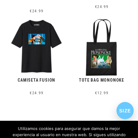
€
24.99
€
24.99
CAMISETA FUSION
TOTE BAG MONONOKE
€
24.99
€
12.99
SIZE
Utilizamos cookies para asegurar que damos la mejor
experiencia al usuario en nuestra web. Si sigues utilizando