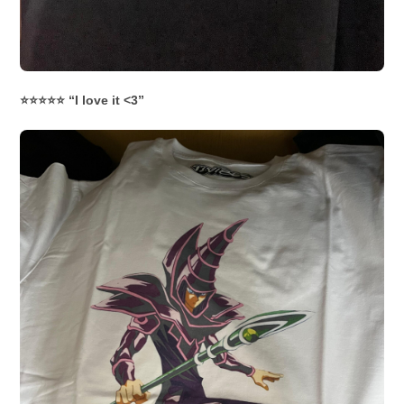
⭐⭐⭐⭐⭐ “I love it <3”