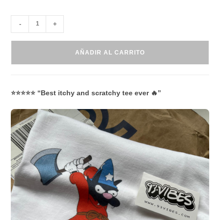
-
+
AÑADIR AL CARRITO
⭐⭐⭐⭐⭐ “Best itchy and scratchy tee ever 🔥”