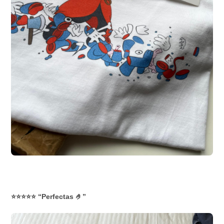
⭐⭐⭐⭐⭐ “Perfectas 🤌”