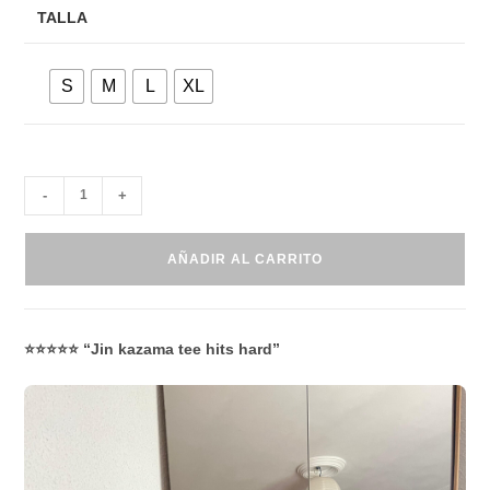
TALLA
S
M
L
XL
-
+
AÑADIR AL CARRITO
⭐⭐⭐⭐⭐ “Jin kazama tee hits hard”