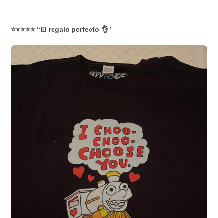
⭐⭐⭐⭐⭐ “El regalo perfecto 👌”