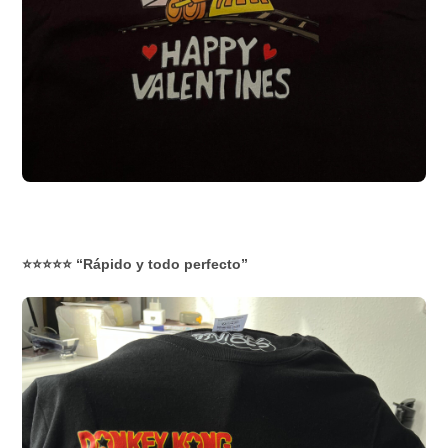
⭐⭐⭐⭐⭐ “Rápido y todo perfecto”