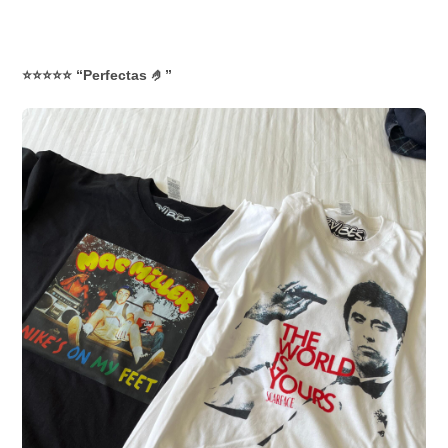
⭐⭐⭐⭐⭐ “Perfectas 🤌”