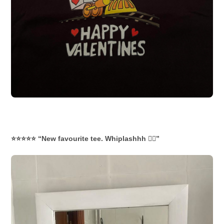
⭐⭐⭐⭐⭐ “New favourite tee. Whiplashhh ❤️‍🔥”