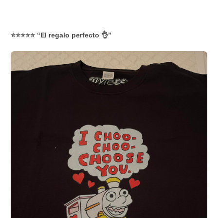
⭐⭐⭐⭐⭐ “El regalo perfecto 👌”