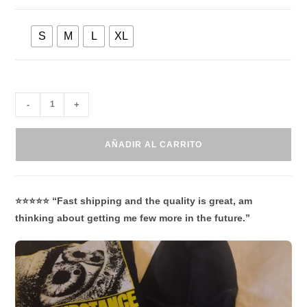
S
M
L
XL
-
+
AÑADIR AL CARRITO
⭐⭐⭐⭐⭐ “Fast shipping and the quality is great, am
thinking about getting me few more in the future.”