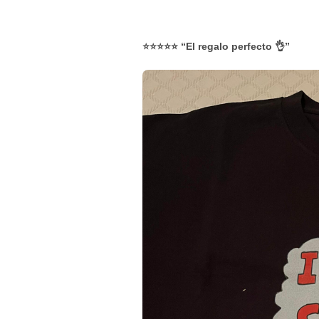
⭐⭐⭐⭐⭐ “El regalo perfecto 👌”