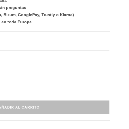
paña
sin preguntas
a, Bizum, GooglePay, Trustly o Klarna)
s en toda Europa
AÑADIR AL CARRITO