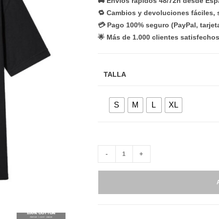
🚚 Envíos rápidos 48/72h desde Es
🔁 Cambios y devoluciones fáciles, 
💳 Pago 100% seguro (PayPal, tarjet
🌟 Más de 1.000 clientes satisfecho
TALLA
S
M
L
XL
-
+