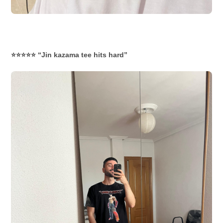
⭐⭐⭐⭐⭐ “Jin kazama tee hits hard”