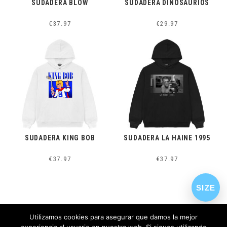
SUDADERA BLOW
SUDADERA DINOSAURIOS
€
37.97
€
29.97
SUDADERA KING BOB
SUDADERA LA HAINE 1995
€
37.97
€
37.97
SIZE
Utilizamos cookies para asegurar que damos la mejor