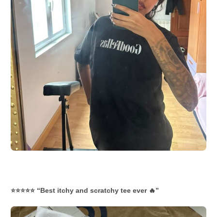
⭐⭐⭐⭐⭐ “Best itchy and scratchy tee ever 🔥”