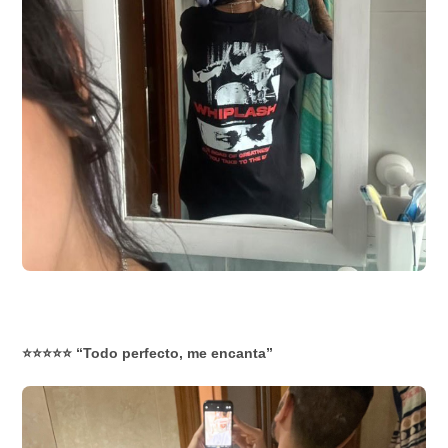
⭐⭐⭐⭐⭐ “Todo perfecto, me encanta”