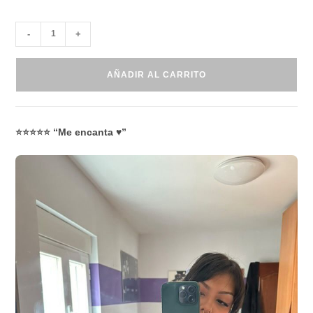
-
+
AÑADIR AL CARRITO
⭐⭐⭐⭐⭐ “Me encanta ♥️”