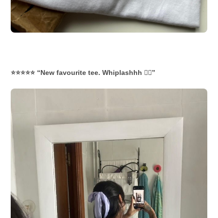
⭐⭐⭐⭐⭐ “New favourite tee. Whiplashhh ❤️‍🔥”